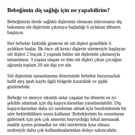
Bebeğimin diş sağlığı için ne yapabilirim?
Bebeğinizin ilerde sağlıklı dişlerinin olmasını istiyorsanız diş
bakımına süt dişlerinin çıkmaya başladığı 6 aylıktan itibaren
başlayın.
Her bebekte farklılık gösterse de süt dişleri genellikle 6
aylıkken başlar. İlk önce alt kesici dişlerin sürmesiyle başlayan
süt dişleri 2 buçuk 3 yaşında bütün süt dişlerinin çıkmasıyla
tamamlanır. 3 yaşına ulaşan ve tüm süt dişleri çıkan çocuğun
ağzında toplam 20 süt dişi yer alır.
Süt dişlerinin tamamlanma döneminde bebekte huzursuzluk
hafif ateş iştah kaybı ilgili bölgede kızarıklık ve şişlik
gözlenebilir.
Bebeğe ve anneye sıkıntılı anlar yaşatan bu dönemi en iyi
şekilde atlatmak için diş kaşıyıcılarından yararlanılabilir. Diş
kaşıyıcılarından daha iyi randıman almak için buzdolabında bir
süre bekletildikten sonra kullanın. Bebeklerinin bu sorunlarını
gidermek için pek çok annenin başvurduğu lokal anesaaaik
madde içeren pomadlar ise etki sürelerinin kısa olması
nedeniyle daha çok kullanılmalarından dolayı sakıncalıdır.