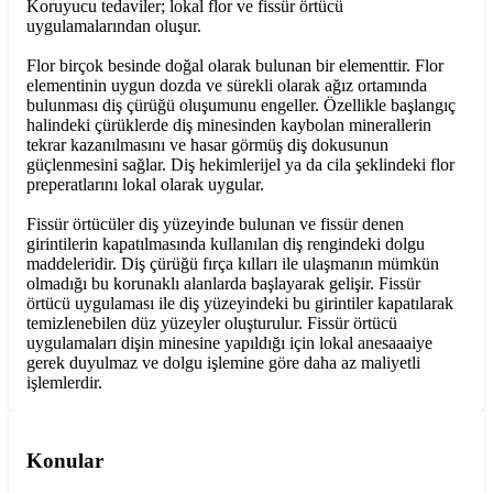
Koruyucu tedaviler; lokal flor ve fissür örtücü
uygulamalarından oluşur.
Flor birçok besinde doğal olarak bulunan bir elementtir. Flor
elementinin uygun dozda ve sürekli olarak ağız ortamında
bulunması diş çürüğü oluşumunu engeller. Özellikle başlangıç
halindeki çürüklerde diş minesinden kaybolan minerallerin
tekrar kazanılmasını ve hasar görmüş diş dokusunun
güçlenmesini sağlar. Diş hekimlerijel ya da cila şeklindeki flor
preperatlarını lokal olarak uygular.
Fissür örtücüler diş yüzeyinde bulunan ve fissür denen
girintilerin kapatılmasında kullanılan diş rengindeki dolgu
maddeleridir. Diş çürüğü fırça kılları ile ulaşmanın mümkün
olmadığı bu korunaklı alanlarda başlayarak gelişir. Fissür
örtücü uygulaması ile diş yüzeyindeki bu girintiler kapatılarak
temizlenebilen düz yüzeyler oluşturulur. Fissür örtücü
uygulamaları dişin minesine yapıldığı için lokal anesaaaiye
gerek duyulmaz ve dolgu işlemine göre daha az maliyetli
işlemlerdir.
Konular