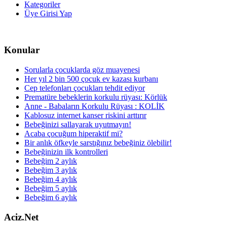
Kategoriler
Üye Girisi Yap
Konular
Sorularla çocuklarda göz muayenesi
Her yıl 2 bin 500 çocuk ev kazası kurbanı
Cep telefonları çocukları tehdit ediyor
Prematüre bebeklerin korkulu rüyası: Körlük
Anne - Babaların Korkulu Rüyası : KOLİK
Kablosuz internet kanser riskini arttırır
Bebeğinizi sallayarak uyutmayın!
Acaba çocuğum hiperaktif mi?
Bir anlık öfkeyle sarstığınız bebeğiniz ölebilir!
Bebeğinizin ilk kontrolleri
Bebeğim 2 aylık
Bebeğim 3 aylık
Bebeğim 4 aylık
Bebeğim 5 aylık
Bebeğim 6 aylık
Aciz.Net