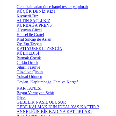
Gebe kalmadan önce hangi testler yapılmalı
KÜÇÜK DENİZ KIZI
Kıymetli Tuz
ALTIN SAÇLI KIZ
KURBAĞA PRENS
.Uyuyan Güzel
Hansel ile Gratel
Kral Sincap ile Aslan
Zıp Zıp Tavşan
KATI YÜREKLİ ZENGİN
KÜLKEDİSİ
Parmak Çocuk
Çirkin Ördek
Sihirli Fasulye
Güzel ve Çirkin
Yoksul Oduncu
Ceylan, Kaplumbağa, Fare ve Kargaâ¦
KAR TANESİ
Başını Vermeyen Şehit
Diyet
GEBELİK NASIL OLUŞUR
GEBE KALMAK İÇİN İDEAL YAŞ KAÇTIR ?
ANNELİĞİN BİR KADINA KATTIKLARI