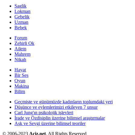
Saglik
Lokman
Gebelik
Uzman
Bebek
Forum
Zehirli Ok
Ailem
Mahrem
Nikah
Hayat
Bir Ses
Oyun
Makina
Bilim
Geçmişte ve günümüzde kadınların toplumdaki yeri
Düşünce ve eylemlerimizi etkileyen 7 unsur
Carl Jung'ın psikolojik işlevleri
İrade ve Özdisiplin üzerine bilimsel araştırmalar
Aşk ve Sevgi üzerine bilimsel teoriler
© 2006-2023
Aciz.net
. All Rights Reserved