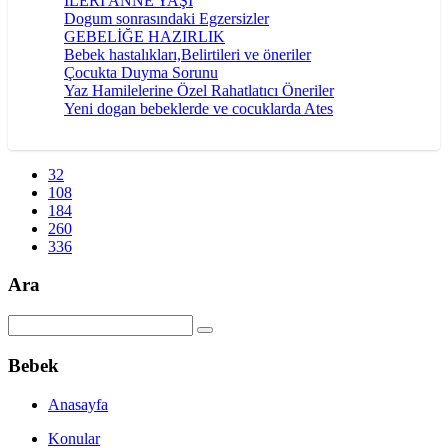
İLERİ ANNE YAŞI
Dogum sonrasındaki Egzersizler
GEBELİĞE HAZIRLIK
Bebek hastalıkları,Belirtileri ve öneriler
Çocukta Duyma Sorunu
Yaz Hamilelerine Özel Rahatlatıcı Öneriler
Yeni dogan bebeklerde ve cocuklarda Ates
32
108
184
260
336
Ara
Bebek
Anasayfa
Konular