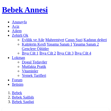
Bebek
Annesi
Anasayfa
Aciz
Ailem
Zehirli Ok
Evlilik ve Aile
Mahremiyet
Casus Suzi
Kadının değeri
Kalplerin Keşfi
Yaşama Sanatı 1
Yaşama Sanatı 2
Gençlere Öğütler
İhya Cilt 1
İhya Cilt 2
İhya Cilt 3
İhya Cilt 4
Lokman
Dogal Tedaviler
Mutfakta Pratik
Vitaminler
Yemek Tarifleri
Forum
Iletisim
Bebek
Bebek Sağlığı
Bebek Sagligi