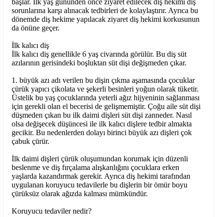
başlar. İlk yaş gününden önce ziyaret edilecek diş hekimi diş
sorunlarına karşı alınacak tedbirleri de kolaylaştırır. Ayrıca bu
dönemde diş hekime yapılacak ziyaret diş hekimi korkusunun
da önüne geçer.
İlk kalıcı diş
İlk kalıcı diş genellikle 6 yaş civarında görülür. Bu diş süt
azılarının gerisindeki boşluktan süt dişi değişmeden çıkar.
1. büyük azı adı verilen bu dişin çıkma aşamasında çocuklar
çürük yapıcı çikolata ve şekerli besinleri yoğun olarak tüketir.
Üstelik bu yaş çocuklarında yeterli ağız hijyeninin sağlanması
için gerekli olan el becerisi de gelişmemiştir. Çoğu aile süt dişi
düşmeden çıkan bu ilk daimi dişleri süt dişi zanneder. Nasıl
olsa değişecek düşüncesi ile ilk kalıcı dişlere tedbir almakta
gecikir. Bu nedenlerden dolayı birinci büyük azı dişleri çok
çabuk çürür.
İlk daimi dişleri çürük oluşumundan korumak için düzenli
beslenme ve diş fırçalama alışkanlığını çocuklara erken
yaşlarda kazandırmak gerekir. Ayrıca diş hekimi tarafından
uygulanan koruyucu tedavilerle bu dişlerin bir ömür boyu
çürüksüz olarak ağızda kalması mümkündür.
Koruyucu tedaviler nedir?